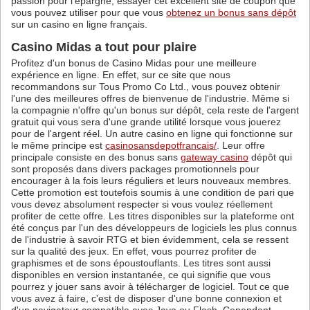
passion pour l'épargne, essayer cet excellent site de coupon que
vous pouvez utiliser pour que vous
obtenez un bonus sans dépôt
sur un casino en ligne français.
Casino Midas a tout pour plaire
Profitez d'un bonus de Casino Midas pour une meilleure
expérience en ligne. En effet, sur ce site que nous
recommandons sur Tous Promo Co Ltd., vous pouvez obtenir
l'une des meilleures offres de bienvenue de l'industrie. Même si
la compagnie n'offre qu'un bonus sur dépôt, cela reste de l'argent
gratuit qui vous sera d'une grande utilité lorsque vous jouerez
pour de l'argent réel. Un autre casino en ligne qui fonctionne sur
le même principe est
casinosansdepotfrancais/
. Leur offre
principale consiste en des bonus sans
gateway casino
dépôt qui
sont proposés dans divers packages promotionnels pour
encourager à la fois leurs réguliers et leurs nouveaux membres.
Cette promotion est toutefois soumis à une condition de pari que
vous devez absolument respecter si vous voulez réellement
profiter de cette offre. Les titres disponibles sur la plateforme ont
été conçus par l'un des développeurs de logiciels les plus connus
de l'industrie à savoir RTG et bien évidemment, cela se ressent
sur la qualité des jeux. En effet, vous pourrez profiter de
graphismes et de sons époustouflants. Les titres sont aussi
disponibles en version instantanée, ce qui signifie que vous
pourrez y jouer sans avoir à télécharger de logiciel. Tout ce que
vous avez à faire, c'est de disposer d'une bonne connexion et
d'un navigateur compatible avec Java ou Flash. Cependant,